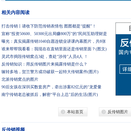
相关内容阅读
打击传销丨请收下防范传销表情包 图图都是“提醒”！
宣称“投资50600、50300元出局赚800万”的“民间互助理财是
传销
曝光：真实揭露传销1040自愿连锁业讲课内幕图片，共8张
谁来帮帮我看看：我现在在直销里面还是传销里面？(图文)
灵武市捣毁传销窝点3处，查处“涉传”人员4人 ！
反传销知识：用反传销图片来揭露传销是什么？
辗转多地，贺兰警方成功破获一起特大传销案件(图片)
北派传销窝点的图片
90后女孩在深圳买数套房产，牵出涉案82亿元的“龙爱量
子”特大传
南宁传销老总被抓后，解密“平台上总”后的生活(图片)
本站首页
反传销图片
反传销视频