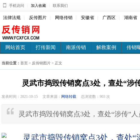
|
|
手机访问
加入收藏
联系我们
法律法规
|
反传图片
|
网络传销
|
安徽省
|
广西区
|
湖南省
网站首页
打传新闻
南派传销
解救案例
传销
当前位置：
首页
>
反传销图片
> 正文
灵武市捣毁传销窝点3处，查处“涉传
发表时间：2021-10-15
文章来源：
网络转载
总浏览数：
903 次
灵武市捣毁传销窝点3处，查处“涉传”人