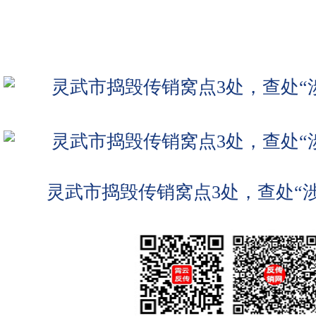
灵武市捣毁传销窝点3处，查处“涉