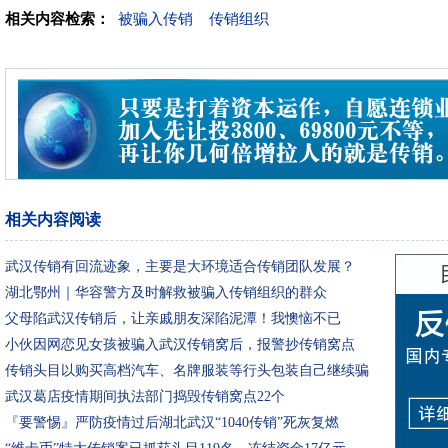
相关内容检索：
被骗入传销
传销组织
相关内容阅读
武汉传销有回流迹象，主要是大环境适合传销团队发展？
湖北鄂州｜华容警方及时解救被骗入传销组织的群众
父母陷武汉传销后，让亲戚朋友深陷泥潭！我懊恼不已
小伙因网恋见女孩被骗入武汉传销窝后，报警抄传销窝点
传销头目以购买高档汽车、名牌服装等行头包装自己继续骗
武汉葛店疫情期间执法部门捣毁传销窝点22个
『要警惕』严防疫情过后湖北武汉“1040传销”死灰复燃