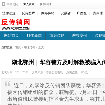
|
|
手机访问
加入收藏
联系我们
法律法规
|
反传图片
|
网络传销
|
安徽省
|
广西区
|
湖南省
网站首页
打传新闻
南派传销
解救案例
传销
当前位置：
首页
>
湖北传销
> 正文
湖北鄂州｜华容警方及时解救被骗入
发表时间：2021-07-30
文章来源：华容公安在线
总浏览数：
575 次
近日，刘李冰反传销团队获悉，华容派
被困传销组织的群众，获称赞。7月21日上
出所值班民警接到辖区金先生求助，称其