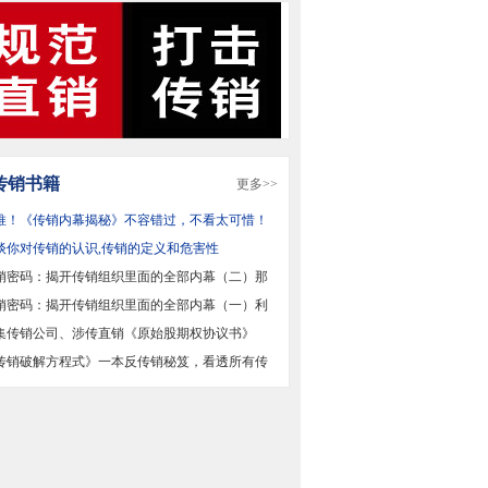
传销书籍
更多>>
推！《传销内幕揭秘》不容错过，不看太可惜！
谈你对传销的认识,传销的定义和危害性
销密码：揭开传销组织里面的全部内幕（二）那
观
销密码：揭开传销组织里面的全部内幕（一）利
性
集传销公司、涉传直销《原始股期权协议书》
始股
传销破解方程式》一本反传销秘笈，看透所有传
脑