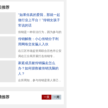
日推荐
“如果你真的爱我，那就一起
做行业上平台！”传销女孩子
常说的话
传销是一种非法行为，因为参与的
了往往会给社会带来严...
传销解救：小心传销分子利
用网络交友骗人入伙
右江区市场监管局联合百色市公安
局右江分局开展打击传销专...
家庭成员被传销骗走怎么
办？如何拯救被传销洗脑的
人？
众所周知，参与传销是害人害己，
得的。一旦被传销洗脑...
磅推荐
一天
一周