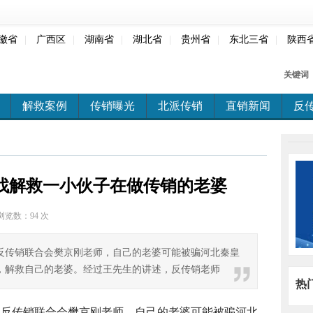
徽省
|
广西区
|
湖南省
|
湖北省
|
贵州省
|
东北三省
|
陕西
关键词
解救案例
传销曝光
北派传销
直销新闻
反
找解救一小伙子在做传销的老婆
浏览数：
94 次
反传销联合会樊京刚老师，自己的老婆可能被骗河北秦皇
，解救自己的老婆。经过王先生的讲述，反传销老师
热
询反传销联合会樊京刚老师，自己的老婆可能被骗河北