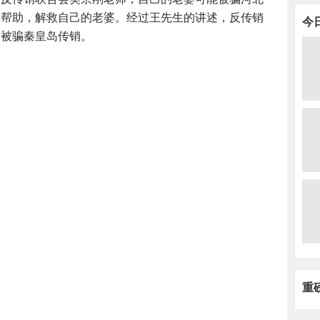
的帮助，解救自己的老婆。经过王先生的讲述，反传销
今
是被骗秦皇岛传销。
人多
碰不
重