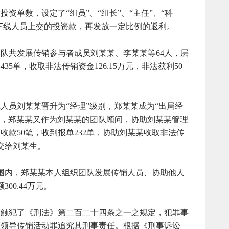
资单数，设定了“组员”、“组长”、“主任”、“科
取下线人员上交的投资款，再发放一定比例的返利。
某团队共发展传销参与者成员刘某某、李某某等64人，层
35单，收取非法传销资金126.15万元，非法获利50
下线人员刘某某晋升为“经理”级别，郑某某成为“出局经
月份期间，郑某某又作为刘某某的团队顾问，协助刘某某管理
收款50笔，收到报单232单，协助刘某某收取非法传
均交给刘某生。
范围内，郑某某本人组织团队发展传销人员、协助他人
00.44万元。
为触犯了《刑法》第二百二十四条之一之规定，犯罪事
、领导传销活动罪追究其刑事责任。根据《刑事诉讼