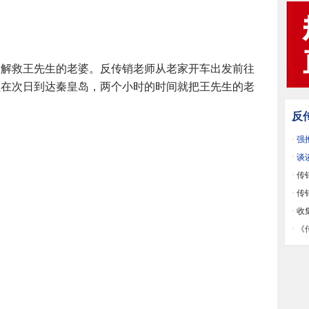
岛解救王先生的老婆。反传销老师从老家开车出发前往
程在次日到达秦皇岛，两个小时的时间就把王先生的老
反
·
强
·
谈
·
传
是宏
·
传
用人
·
收
《原
·
《
销洗