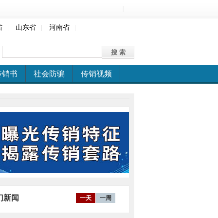
|
省
|
山东省
|
河南省
|
传销书
社会防骗
传销视频
门新闻
一天
一周