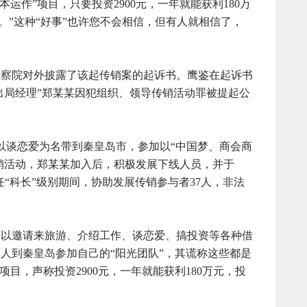
运作”项目，只要投资2900元，一年就能获利180万
亿元。”这种“好事”也许您不会相信，但有人就相信了，
检察院对外披露了该起传销案的起诉书。鹰鉴在起诉书
“出局经理”郑某某因犯组织、领导传销活动罪被提起公
某以谈恋爱为名带到秦皇岛市，参加以“中国梦、商会商
传销活动，郑某某加入后，积极发展下线人员，并于
某任“科长”级别期间，协助发展传销参与者37人，非法
，以邀请来旅游、介绍工作、谈恋爱、搞投资等各种借
人到秦皇岛参加自己的“阳光团队”，其谎称这些都是
项目，声称投资2900元，一年就能获利180万元，投