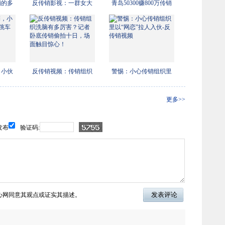
销的多
反传销影视：一群女大
青岛50300赚800万传销
学生
案 一
，小伙
反传销视频：传销组织
警惕：小心传销组织里
洗脑
以“
更多>>
发布
验证码:
心网同意其观点或证实其描述。