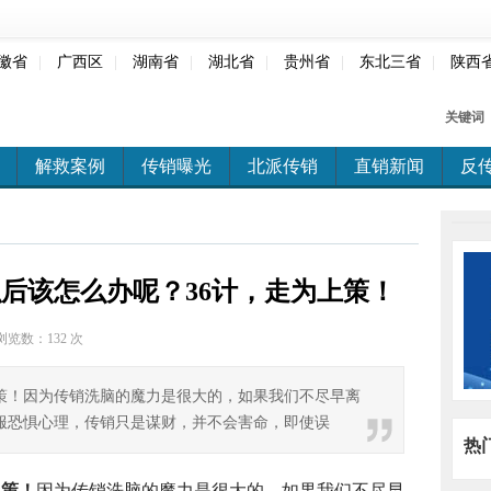
徽省
|
广西区
|
湖南省
|
湖北省
|
贵州省
|
东北三省
|
陕西
关键词
解救案例
传销曝光
北派传销
直销新闻
反
后该怎么办呢？36计，走为上策！
浏览数：
132 次
上策！因为传销洗脑的魔力是很大的，如果我们不尽早离
服恐惧心理，传销只是谋财，并不会害命，即使误
热
上策！
因为传销洗脑的魔力是很大的，如果我们不尽早