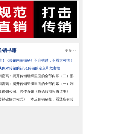
传销书籍
更多>>
推！《传销内幕揭秘》不容错过，不看太可惜！
谈你对传销的认识,传销的定义和危害性
销密码：揭开传销组织里面的全部内幕（二）那
观
销密码：揭开传销组织里面的全部内幕（一）利
性
集传销公司、涉传直销《原始股期权协议书》
始股
传销破解方程式》一本反传销秘笈，看透所有传
脑