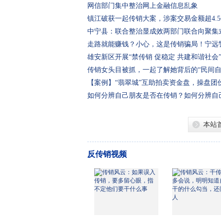
网信部门集中整治网上金融信息乱象
镇江破获一起传销大案，涉案交易金额超4.
中宁县：联合整治显成效两部门联合向聚集
拳”
走路就能赚钱？小心，这是传销骗局！宁远
疑人
雄安新区开展“禁传销 促稳定 共建和谐社会
动
传销女头目被抓，一起了解她背后的“民间自
【案例】“翡翠城”互助拍卖资金盘，操盘团伙
刑，最高
如何分辨自己朋友是否在传销？如何分辨自
销？
本站
反传销视频