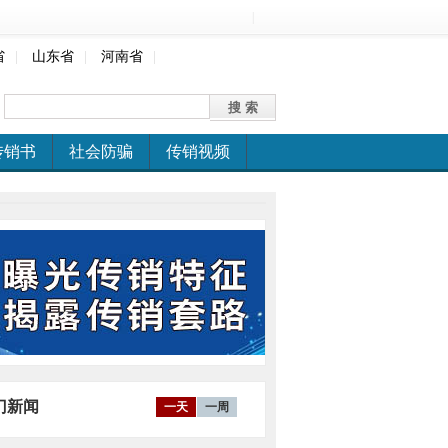
|
省
|
山东省
|
河南省
|
传销书
社会防骗
传销视频
门新闻
一天
一周