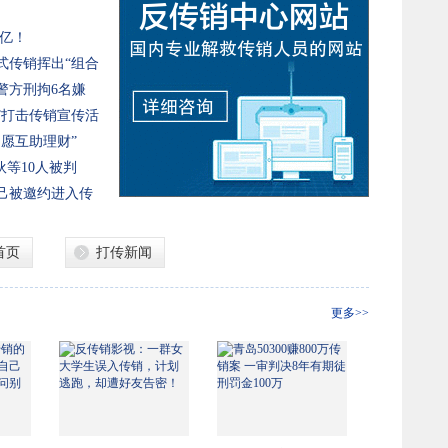
5亿！
式传销挥出“组合
警方刑拘6名嫌
”打击传销宣传活
愿互助理财”
等10人被判
己被邀约进入传
首页
打传新闻
更多>>