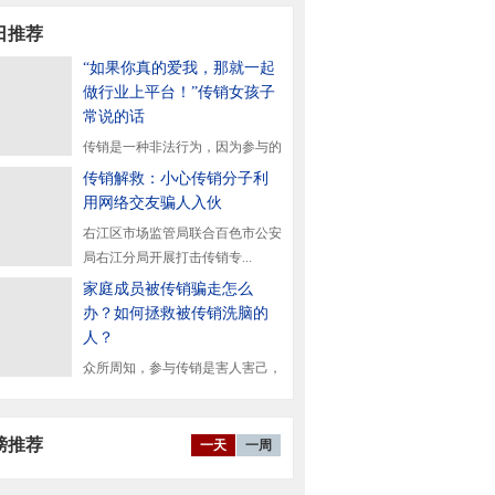
日推荐
“如果你真的爱我，那就一起
做行业上平台！”传销女孩子
常说的话
传销是一种非法行为，因为参与的
了往往会给社会带来严...
传销解救：小心传销分子利
用网络交友骗人入伙
右江区市场监管局联合百色市公安
局右江分局开展打击传销专...
家庭成员被传销骗走怎么
办？如何拯救被传销洗脑的
人？
众所周知，参与传销是害人害己，
得的。一旦被传销洗脑...
磅推荐
一天
一周