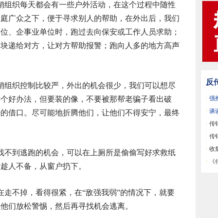
销组织每天都会有一些户外活动，在这个过程中随性
大庭广众之下，便于寻求别人的帮助，在外出后，我们
单位、企事业单位时，跑过去向保安或工作人员求助；
一块递给对方，让对方帮助报警；跑向人多的地方高声
反
销组织控制比较严，外出的机会很少，我们可以想尽
一个好办法，但要装的像，不要被那帮老骗子看出破
·
强
·
谈
好的借口。尽可能地折腾他们，让他们不得安宁，最终
·
传
是宏
·
传
用人
·
收
找不到逃跑的机会，可以在上厕所是偷偷写好求救纸
《原
·
《
后趁人不备，从窗户扔下。
销洗
在走不掉，看得很紧，在“敌强我弱”的情况下，就要
让他们放松警惕，然后再寻找机会逃离。