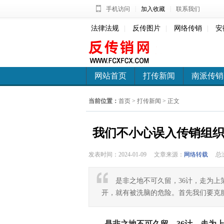
|
|
手机访问
加入收藏
联系我们
法律法规
|
反传图片
|
网络传销
|
安
网站首页
打传新闻
南派传销
当前位置：
首页
>
打传新闻
> 正文
我们不小心误入传销组织
发表时间：2024-01-09
文章来源：
网络转载
总
是非之地不可久留，36计，走为
开，就有被洗脑的危险。首先我们要克
是非之地不可久留，36计，走为